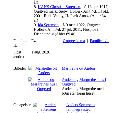
år)
8.
HANS Christian Sørensen
,
f.
18 apr. 1917,
Ougtved mark, Sæby, Holbæk Amt
d.
14 okt.
2001, Ruds Vedby, Holbæk Amt
(Alder 84
år)
9.
Ida Sørensen
,
f.
9 mar. 1922, Ougtved,
Holbæk Amt
d.
27 jul. 2011, Hospice i
Dianalund
(Alder 89 år)
Familie-
F4
Gruppeskema
|
Familietavle
ID
Sidst
1 aug. 2026
ændret
Billeder
Margrethe og Anders
Anders og Margrethes hus i
Ougtved
Anders og Margrethe med
børn står foran huset
Optagelser
Anders Sørensens
familiegravsted