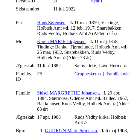
Person-ID
I9
Arne1
Sidst ændret
11 jul. 2022
Far
Hans Sørensen
,
f.
11 mar. 1859, Viskinge,
Holbæk Amt
d.
12 feb. 1917, Snarebakken,
Ruds Vedby, Holbæk Amt
(Alder 57 år)
Mor
Karen MARIE Jørgensen
,
f.
11 maj 1858,
Tindinge Banke, Tjørnelunde, Holbæk Amt
d.
25 mar. 1932, Snarebakken, Ruds Vedby,
Holbæk Amt
(Alder 73 år)
Ægteskab
11 feb. 1882
Sæby kirke, Løve Herred
Familie-
F5
Gruppeskema
|
Familietavle
ID
Familie
Sidsel MARGRETHE Johansen
,
f.
29 apr.
1884, Stærmose, Odense Amt
d.
31 dec. 1967,
Bakkehuset, Ruds Vedby, Holbæk Amt
(Alder
83 år)
Ægteskab
17 apr. 1908
Ruds Vedby kirke, Holbæk
Amt
Børn
1.
GUDRUN Marie Sørensen
,
f.
6 maj 1908,