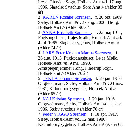
Løve, Gierslev Sogn, Holbæk Amt
d.
17 aug.
1996, Slagelse Sygehus, Sorø Amt
(Alder 88
år)
2.
KAREN Rosalie Sørensen
,
f.
20 okt. 1909,
Sæby, Holbæk Amt
d.
27 aug. 2006, Høng,
Holbæk Amt
(Alder 96 år)
3.
ANNA Elisabeth Sørensen
,
f.
22 maj 1911,
Fuglsangshuset, Løjes Mølle, Holbæk Amt
d.
4 jul. 1985, Slagelse sygehus, Holbæk Amt
(Alder 74 år)
4.
LARS Peter Kristian Marius Sørensen
,
f.
26 aug. 1913, Fuglesangshuset, Løjes Mølle,
Holbæk Amt
d.
9 maj 1990,
Amtsplejehjemmet Høng, Finderup Sogn,
Holbæk amt
(Alder 76 år)
5.
TEKLA Johanne Sørensen
,
f.
29 jan. 1916,
Ougtved mark, Sæby, Holbæk Amt
d.
21 nov.
1981, Kalundborg sygehus, Holbæk Amt
(Alder 65 år)
6.
KAJ Kristian Sørensen
,
f.
29 jan. 1916,
Ougtved mark, Sæby, Holbæk Amt
d.
11 apr.
1986, Sæby sygehus
(Alder 70 år)
7.
Peder VIGGO Sørensen
,
f.
18 apr. 1917,
Sæby, Holbæk Amt
d.
12 mar. 1986,
Kalundborg sygehus, Holbæk Amt
(Alder 68