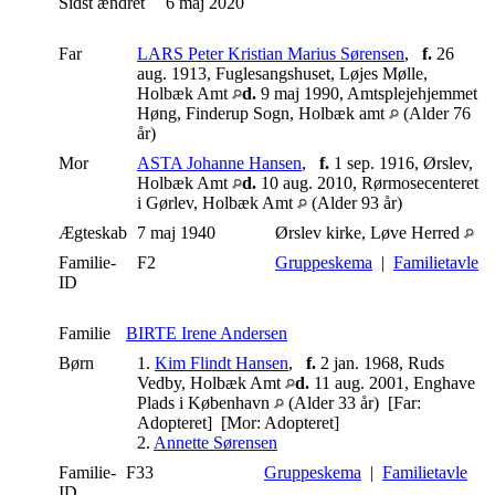
Sidst ændret
6 maj 2020
Far
LARS Peter Kristian Marius Sørensen
,
f.
26
aug. 1913, Fuglesangshuset, Løjes Mølle,
Holbæk Amt
d.
9 maj 1990, Amtsplejehjemmet
Høng, Finderup Sogn, Holbæk amt
(Alder 76
år)
Mor
ASTA Johanne Hansen
,
f.
1 sep. 1916, Ørslev,
Holbæk Amt
d.
10 aug. 2010, Rørmosecenteret
i Gørlev, Holbæk Amt
(Alder 93 år)
Ægteskab
7 maj 1940
Ørslev kirke, Løve Herred
Familie-
F2
Gruppeskema
|
Familietavle
ID
Familie
BIRTE Irene Andersen
Børn
1.
Kim Flindt Hansen
,
f.
2 jan. 1968, Ruds
Vedby, Holbæk Amt
d.
11 aug. 2001, Enghave
Plads i København
(Alder 33 år) [Far:
Adopteret] [Mor: Adopteret]
2.
Annette Sørensen
Familie-
F33
Gruppeskema
|
Familietavle
ID